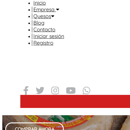
Inicio
Empresa
Quesos
Blog
Contacto
Iniciar sesión
Registro
Gran varied
en quesos de cabra
COMPRAR AHORA